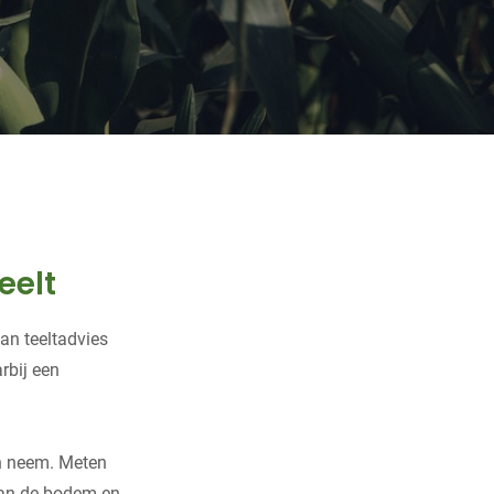
eelt
an teeltadvies
rbij een
en neem. Meten
 van de bodem en