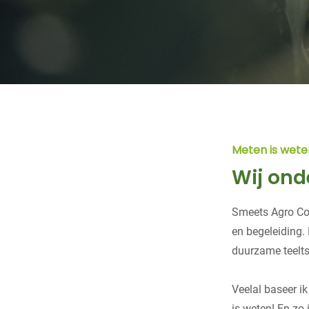
Meten is wete
Wij ond
Smeets Agro Con
en begeleiding. 
duurzame teelts
Veelal baseer i
is weten! En zo