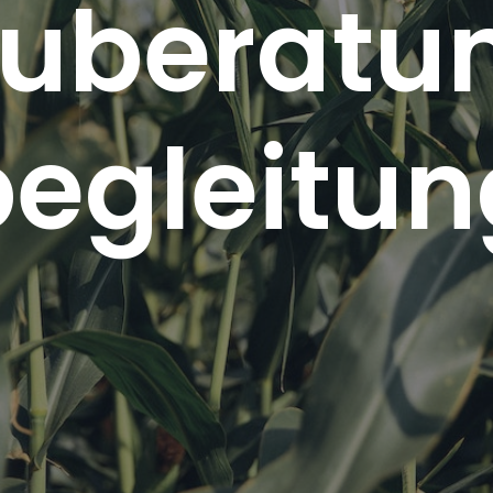
uberatun
begleitun