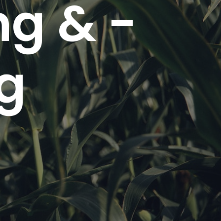
g & -
g