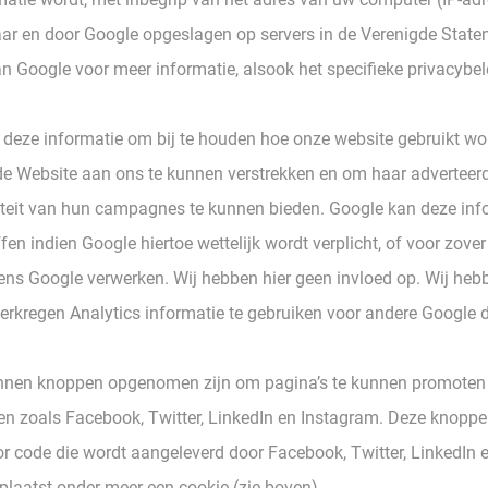
ar en door Google opgeslagen op servers in de Verenigde Staten
an Google voor meer informatie, alsook het specifieke privacybe
 deze informatie om bij te houden hoe onze website gebruikt wo
de Website aan ons te kunnen verstrekken en om haar adverteerd
viteit van hun campagnes te kunnen bieden. Google kan deze inf
en indien Google hiertoe wettelijk wordt verplicht, of voor zove
ns Google verwerken. Wij hebben hier geen invloed op. Wij heb
erkregen Analytics informatie te gebruiken voor andere Google d
unnen knoppen opgenomen zijn om pagina’s te kunnen promoten 
en zoals Facebook, Twitter, LinkedIn en Instagram. Deze knopp
or code die wordt aangeleverd door Facebook, Twitter, LinkedIn 
 plaatst onder meer een cookie (zie boven).