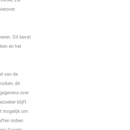
ierover.
eren. Dit bevat
tten en het
el van de
uiken, dit
 gegevens over
zoeker blijft
et mogelijk om
ffen indien
mens Google