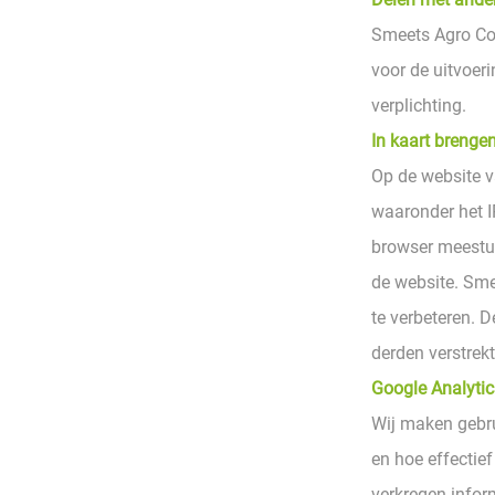
Smeets Agro Con
voor de uitvoer
verplichting.
In kaart brenge
Op de website 
waaronder het I
browser meestuu
de website. Sme
te verbeteren. 
derden verstrekt
Google Analytic
Wij maken gebru
en hoe effectie
verkregen infor