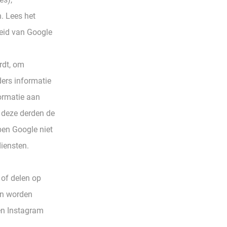
. Lees het
leid van Google
rdt, om
ers informatie
ormatie aan
r deze derden de
ben Google niet
iensten.
of delen op
en worden
en Instagram