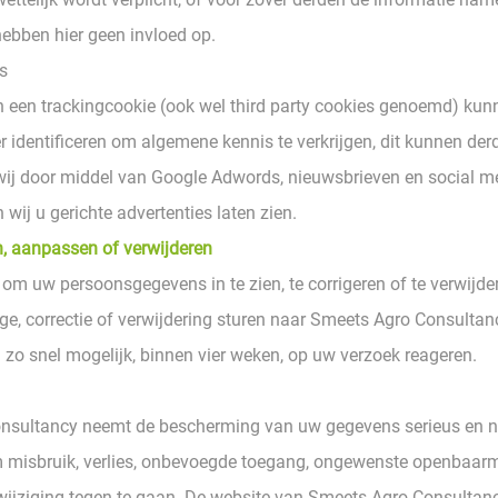
hebben hier geen invloed op.
s
 een trackingcookie (ook wel third party cookies genoemd) kun
r identificeren om algemene kennis te verkrijgen, dit kunnen der
wij door middel van Google Adwords, nieuwsbrieven en social m
wij u gerichte advertenties laten zien.
, aanpassen of verwijderen
 om uw persoonsgegevens in te zien, te corrigeren of te verwijde
age, correctie of verwijdering sturen naar Smeets Agro Consulta
 zo snel mogelijk, binnen vier weken, op uw verzoek reageren.
nsultancy neemt de bescherming van uw gegevens serieus en 
 misbruik, verlies, onbevoegde toegang, ongewenste openbaar
wijziging tegen te gaan. De website van Smeets Agro Consulta