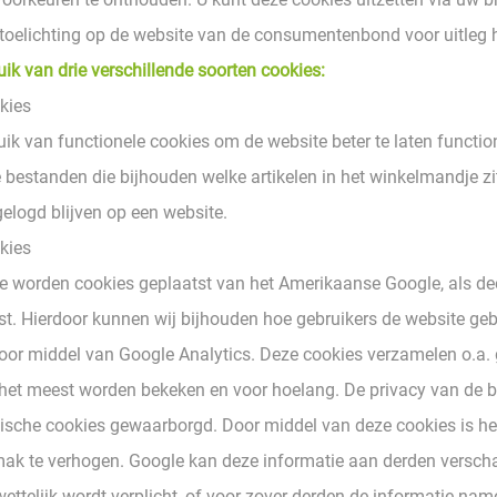
 toelichting op de website van de consumentenbond voor uitleg h
ik van drie verschillende soorten cookies:
kies
ik van functionele cookies om de website beter te laten function
 bestanden die bijhouden welke artikelen in het winkelmandje zi
elogd blijven op een website.
kies
e worden cookies geplaatst van het Amerikaanse Google, als de
st. Hierdoor kunnen wij bijhouden hoe gebruikers de website gebr
or middel van Google Analytics. Deze cookies verzamelen o.a.
het meest worden bekeken en voor hoelang. De privacy van de be
ische cookies gewaarborgd. Door middel van deze cookies is h
ak te verhogen. Google kan deze informatie aan derden verscha
wettelijk wordt verplicht, of voor zover derden de informatie na