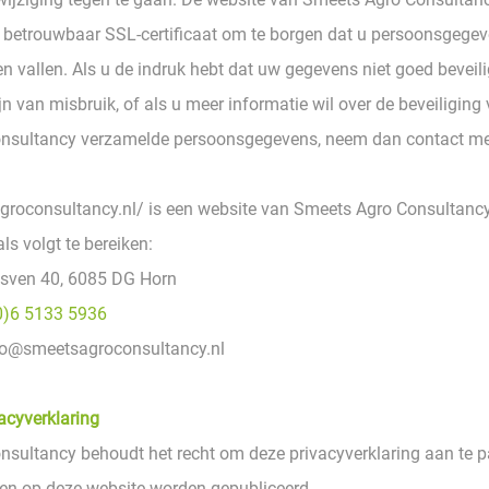
 betrouwbaar SSL-certificaat om te borgen dat u persoonsgegeve
 vallen. Als u de indruk hebt dat uw gegevens niet goed beveilig
n van misbruik, of als u meer informatie wil over de beveiliging
nsultancy verzamelde persoonsgegevens, neem dan contact m
groconsultancy.nl/ is een website van Smeets Agro Consultanc
ls volgt te bereiken:
nsven 40, 6085 DG Horn
0)6 5133 5936
nfo@smeetsagroconsultancy.nl
acyverklaring
sultancy behoudt het recht om deze privacyverklaring aan te p
len op deze website worden gepubliceerd.