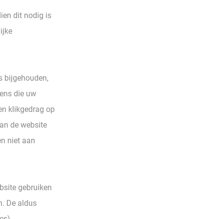
en dit nodig is
ijke
 bijgehouden,
vens die uw
en klikgedrag op
van de website
n niet aan
bsite gebruiken
n. De aldus
es),