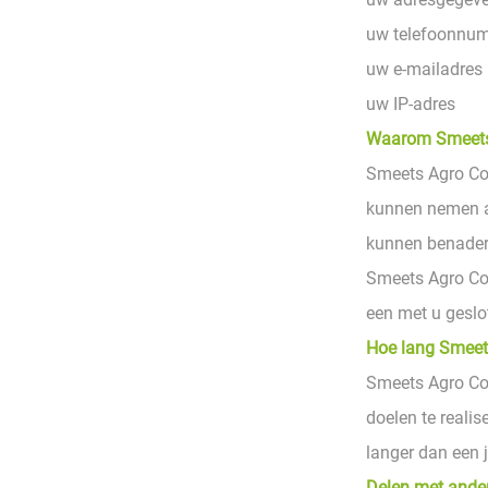
uw telefoonnu
uw e-mailadres
uw IP-adres
Waarom Smeets 
Smeets Agro Co
kunnen nemen als
kunnen benadere
Smeets Agro Con
een met u gesl
Hoe lang Smeet
Smeets Agro Con
doelen te reali
langer dan een 
Delen met ande