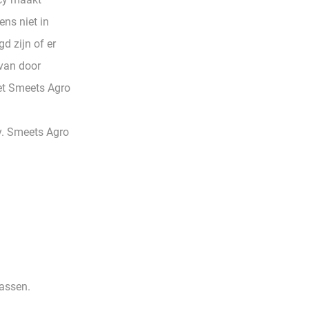
ns niet in
d zijn of er
 van door
et Smeets Agro
y. Smeets Agro
assen.