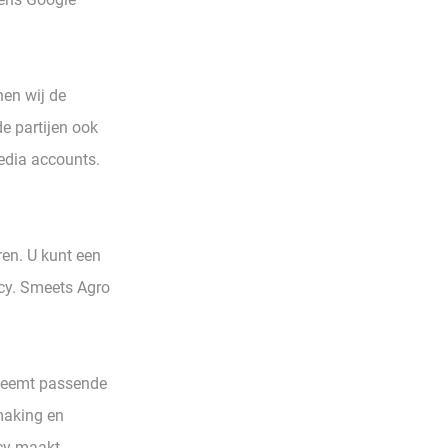
nen wij de
de partijen ook
edia accounts.
ren. U kunt een
ncy. Smeets Agro
neemt passende
making en
ncy maakt