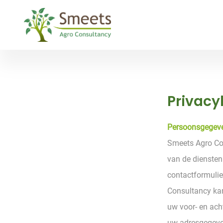
Skip to content
Privacy
Persoonsgegeve
Smeets Agro Co
van de diensten
contactformulie
Consultancy ka
uw voor- en ac
uw adresgegev