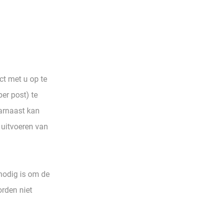
t met u op te
er post) te
arnaast kan
uitvoeren van
nodig is om de
rden niet