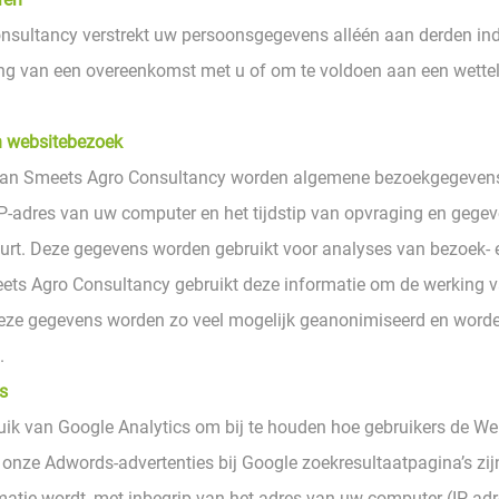
sultancy verstrekt uw persoonsgegevens alléén aan derden indi
ing van een overeenkomst met u of om te voldoen aan een wettel
n websitebezoek
van Smeets Agro Consultancy worden algemene bezoekgegevens
P-adres van uw computer en het tijdstip van opvraging en gege
rt. Deze gegevens worden gebruikt voor analyses van bezoek- 
ets Agro Consultancy gebruikt deze informatie om de werking 
Deze gegevens worden zo veel mogelijk geanonimiseerd en worde
.
s
ik van Google Analytics om bij te houden hoe gebruikers de We
f onze Adwords-advertenties bij Google zoekresultaatpagina’s zij
matie wordt, met inbegrip van het adres van uw computer (IP-adr