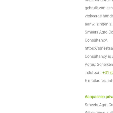
gebruik van een
verkeerde handen
aanwijzingen zij
Smeets Agro Co
Consultancy.
https://smeetsa
Consultancy is a
Adres: Schelke
Telefoon:
+31 (
E-mailadres: i
Aanpassen priv
Smeets Agro Con
Wijzigingen zul