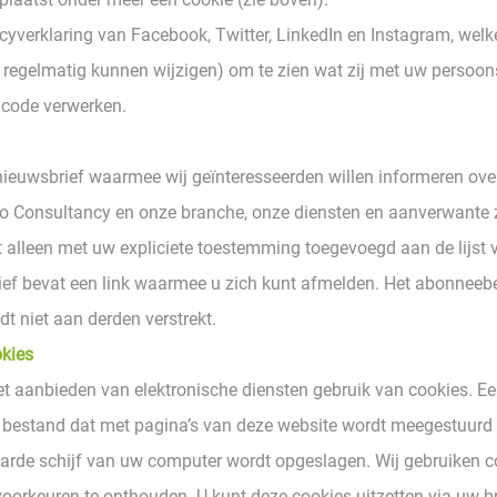
acyverklaring van Facebook, Twitter, LinkedIn en Instagram, wel
 regelmatig kunnen wijzigen) om te zien wat zij met uw perso
e code verwerken.
nieuwsbrief waarmee wij geïnteresseerden willen informeren ove
o Consultancy en onze branche, onze diensten en aanverwante 
 alleen met uw expliciete toestemming toegevoegd aan de lijst
ief bevat een link waarmee u zich kunt afmelden. Het abonneeb
t niet aan derden verstrekt.
okies
et aanbieden van elektronische diensten gebruik van cookies. Ee
 bestand dat met pagina’s van deze website wordt meegestuurd
arde schijf van uw computer wordt opgeslagen. Wij gebruiken 
voorkeuren te onthouden. U kunt deze cookies uitzetten via uw br