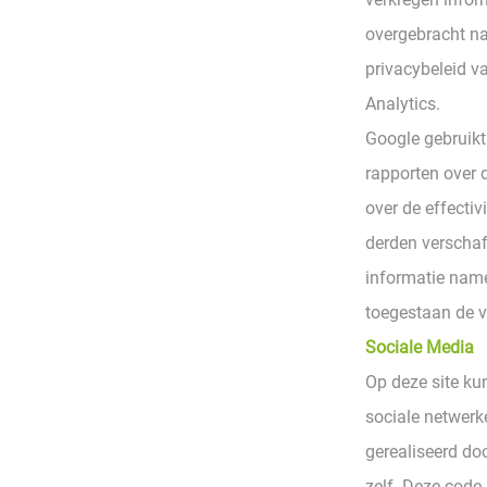
overgebracht na
privacybeleid v
Analytics.
Google gebruikt
rapporten over 
over de effecti
derden verschaff
informatie name
toegestaan de v
Sociale Media
Op deze site k
sociale netwerk
gerealiseerd do
zelf. Deze code