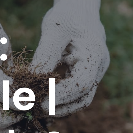
:
e |