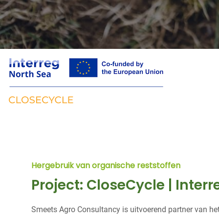
Hergebruik van organische reststoffen
Project: CloseCycle | Inter
Smeets Agro Consultancy is uitvoerend partner van het 