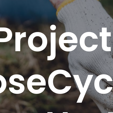
Project
oseCycl