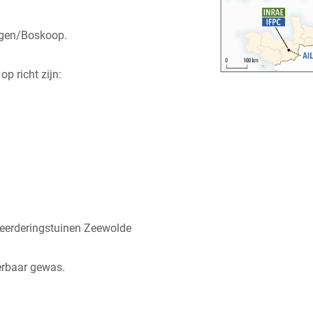
ngen/Boskoop.
 richt zijn:
meerderingstuinen Zeewolde
erbaar gewas.