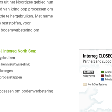
ers uit het Noordzee gebied hun
ied van kringloop processen om
trie te hergebruiken. Met name
 reststoffen, voor
or bodemverbetering om
| Interreg North Sea:
t gebruiken
 kennisuitwisseling
t brengen
 processtappen
 processen om bodemverbetering