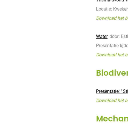
Locatie: Kwekeri
Download het b
Water
,
door: Est
Presentatie tij
Download het b
Biodiver
Presentatie: ‘ St
Download het b
Mechani