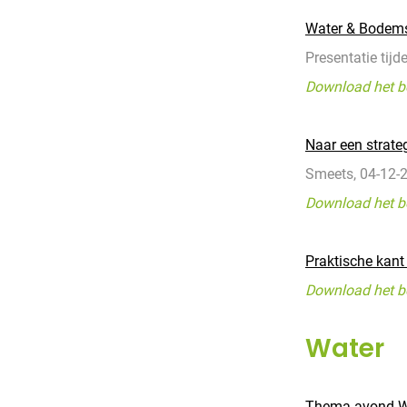
Water & Bodemst
Presentatie tijd
Download het b
Naar een strat
Smeets, 04-12-
Download het b
Praktische kan
Download het b
Water
Thema-avond W