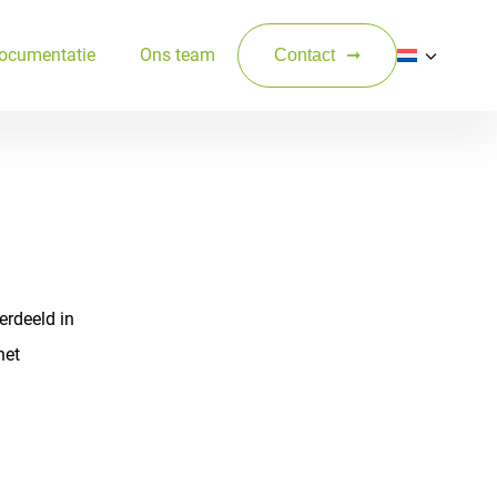
ocumentatie
Ons team
Contact
erdeeld in
het