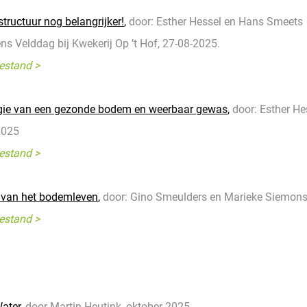
ructuur nog belangrijker!
,
door: Esther Hessel en Hans Smeets
ens Velddag bij Kwekerij Op ’t Hof, 27-08-2025.
estand >
egie van een gezonde bodem en weerbaar gewas
,
door: Esther H
2025
estand >
t van het bodemleven
,
door: Gino Smeulders en Marieke Siemons
estand >
ater
, door Martin Heutink, oktober-2025