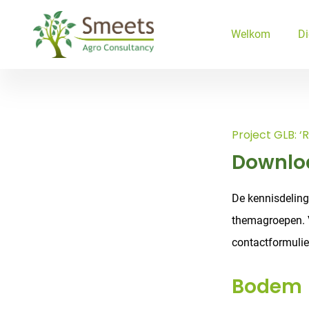
Ga naar de inhoud
Welkom
Di
Project GLB: 
Downloa
De kennisdeling
themagroepen. V
contactformulie
Bodem