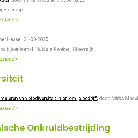
j Bloemrijk
estand >
her Hessel, 21-08-2025
dens bijeenkomst Pluktuin Kwekerij Bloemrijk
estand >
siteit
imuleren van biodiversiteit in en om je bedrijf’
,
door: Mirka Macel
estand >
sche Onkruidbestrijding