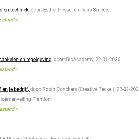
id en techniek
,
door: Esther Hessel en Hans Smeets
estand >
hakelen en regelgeving,
door: BioAcademy, 22-01-2026
estand >
 en je bedrijf,
door: Robin Donckers (Creative Teckel), 22-01-20
 Bloemenveiling Plantion
estand >
LB-Project ‘Route naar duurzame sierteelt’