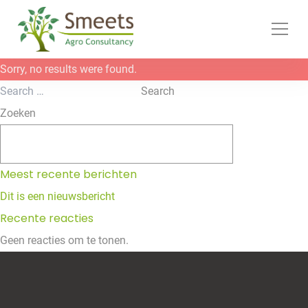
Ga naar de inhoud
Sorry, no results were found.
Search for:
Search
Zoeken
Zoeken
Meest recente berichten
Dit is een nieuwsbericht
Recente reacties
Geen reacties om te tonen.