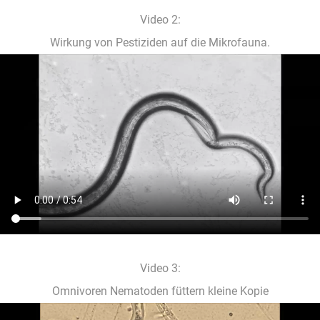
Video 2:
Wirkung von Pestiziden auf die Mikrofauna.
Video 3:
Omnivoren Nematoden füttern kleine Kopie