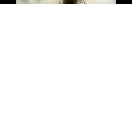
Video 5:
Injizierter Nematoden.
Schelkensven 40, 6085 DG Horn
info@smeetsagroconsultancy.nl