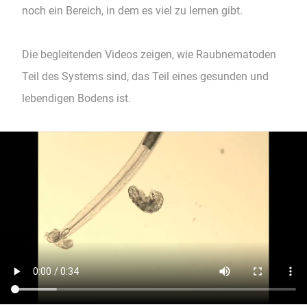
noch ein Bereich, in dem es viel zu lernen gibt.
Die begleitenden Videos zeigen, wie Raubnematoden
Teil des Systems sind, das Teil eines gesunden und
lebendigen Bodens ist.