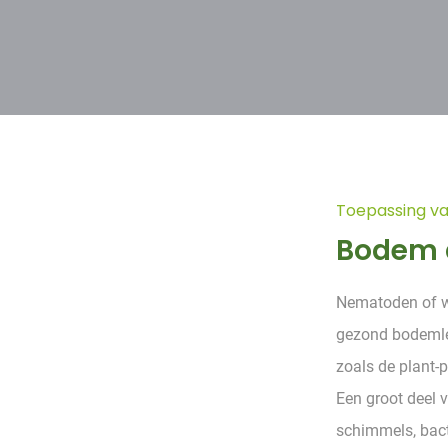
Toepassing v
Bodem a
Nematoden of we
gezond bodemlev
zoals de plant-p
Een groot deel 
schimmels, bact