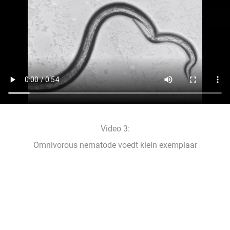
Video 3:
Omnivorous nematode voedt klein exemplaar