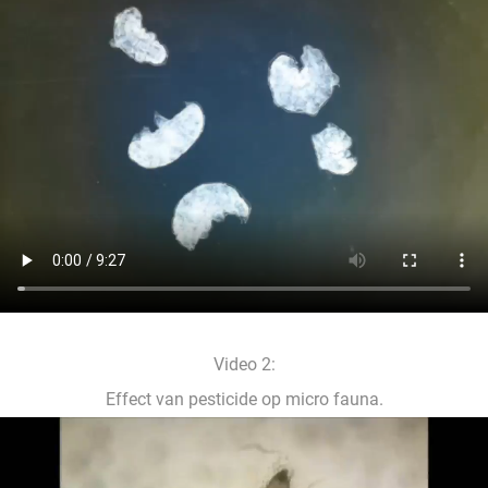
Video 2:
Effect van pesticide op micro fauna.