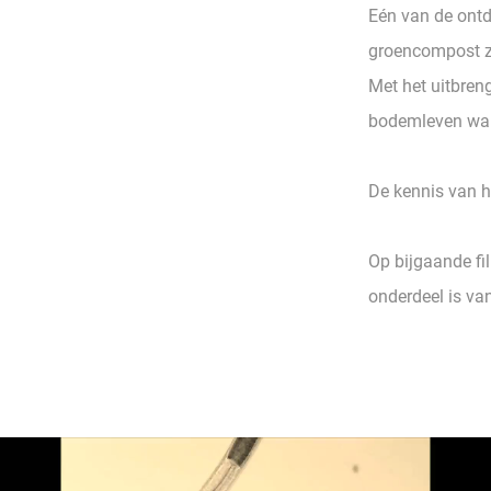
Eén van de ontde
groencompost zi
Met het uitbren
bodemleven wan
De kennis van he
Op bijgaande fi
onderdeel is v