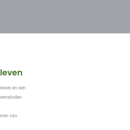
leven
elweb en een
e nematoden
even van