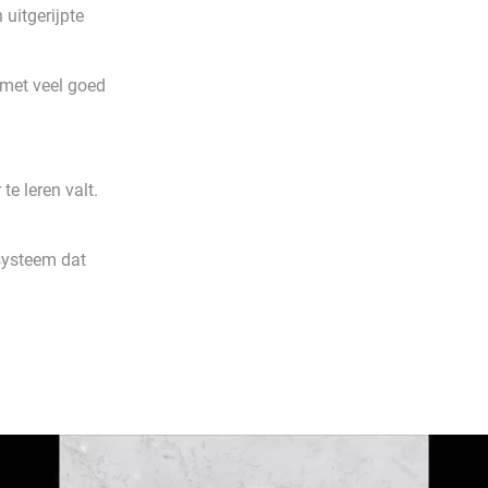
uitgerijpte
 met veel goed
e leren valt.
 systeem dat