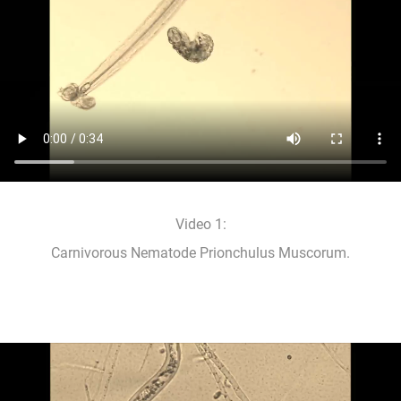
Video 1:
Carnivorous Nematode Prionchulus Muscorum.