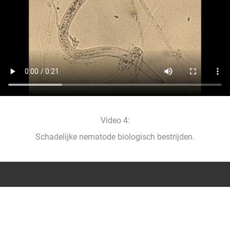
Video 4:
Schadelijke nematode biologisch bestrijden.
Contact