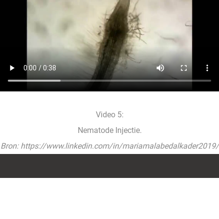
Video 5:
Nematode Injectie.
Bron: https://www.linkedin.com/in/mariamalabedalkader2019/
Voorwaarden