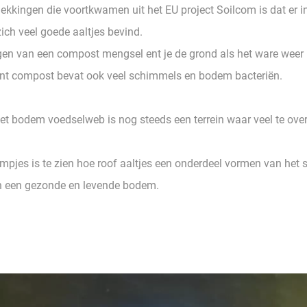
kkingen die voortkwamen uit het EU project Soilcom is dat er in 
ch veel goede aaltjes bevind.
gen van een compost mengsel ent je de grond als het ware weer
t compost bevat ook veel schimmels en bodem bacteriën.
t bodem voedselweb is nog steeds een terrein waar veel te over t
lmpjes is te zien hoe roof aaltjes een onderdeel vormen van het
an een gezonde en levende bodem.