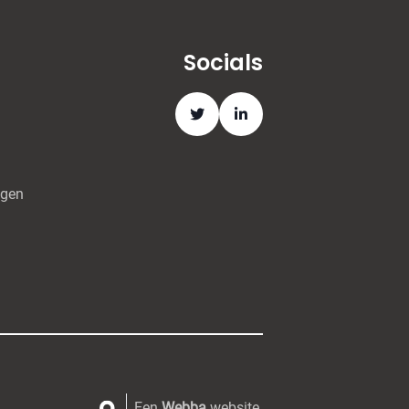
Socials
ngen
Een
Webba
website.