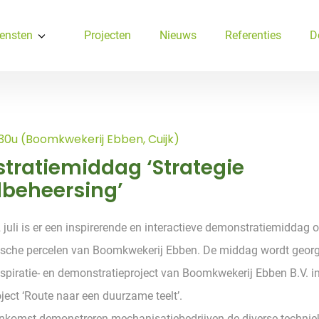
ensten
Projecten
Nieuws
Referenties
D
12:30u (Boomkwekerij Ebben, Cuijk)
ratiemiddag ‘Strategie
beheersing’
juli is er een inspirerende en interactieve demonstratiemiddag 
ische percelen van Boomkwekerij Ebben. De middag wordt georg
nspiratie- en demonstratieproject van Boomkwekerij Ebben B.V. 
ject ‘Route naar een duurzame teelt’.
enkomst demonstreren mechanisatiebedrijven de diverse techni