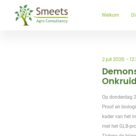
Ga naar de inhoud
Welkom
Di
2 juli 2026 – 
Demonst
Onkruid
Op donderdag 2 
Proof en biolog
kader van het i
met het GLB-pro
Tijdens de bije