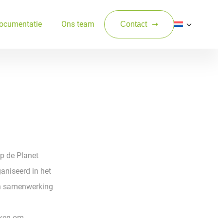
ocumentatie
Ons team
Contact
op de Planet
aniseerd in het
in samenwerking
eken om