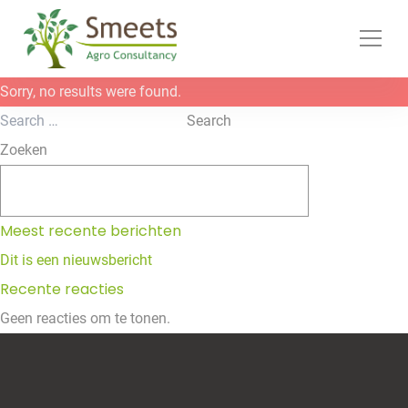
Ga naar de inhoud
Sorry, no results were found.
Search for:
Search
Zoeken
Zoeken
Meest recente berichten
Dit is een nieuwsbericht
Recente reacties
Geen reacties om te tonen.