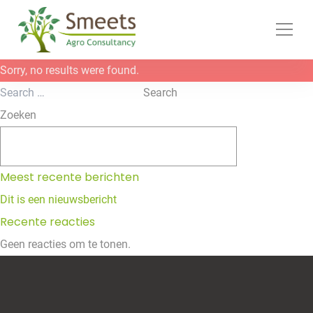
Ga naar de inhoud
Sorry, no results were found.
Search for:
Search
Zoeken
Zoeken
Meest recente berichten
Dit is een nieuwsbericht
Recente reacties
Geen reacties om te tonen.