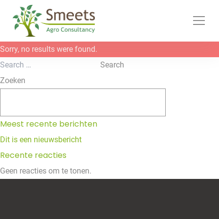
Ga naar de inhoud
Sorry, no results were found.
Search for:
Search
Zoeken
Zoeken
Meest recente berichten
Dit is een nieuwsbericht
Recente reacties
Geen reacties om te tonen.