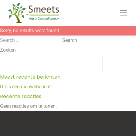
Ga naar de inhoud
Sorry, no results were found.
Search for:
Search
Zoeken
Zoeken
Meest recente berichten
Dit is een nieuwsbericht
Recente reacties
Geen reacties om te tonen.