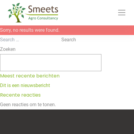
Ga naar de inhoud
Sorry, no results were found.
Search for:
Search
Zoeken
Zoeken
Meest recente berichten
Dit is een nieuwsbericht
Recente reacties
Geen reacties om te tonen.