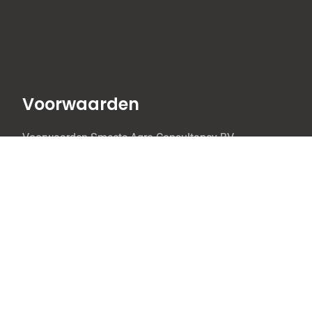
Voorwaarden
Voorwaarden Smeets Agro Consultancy BV
General Terms and Conditions
Algemeine Geschaftsbedingungen
Leveringsvoorwaarden OOA
Socials