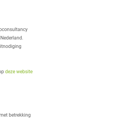
roconsultancy
 Nederland.
uitnodiging
 op
deze website
 met betrekking