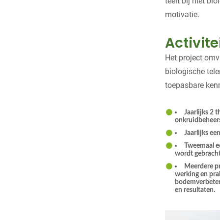
teelt bij niet b
motivatie.
Activit
Het project omv
biologische tel
toepasbare kenn
Jaarlijks 2
onkruidbeheers
Jaarlijks e
Tweemaal ee
wordt gebracht
Meerdere pr
werking en pra
bodemverbetera
en resultaten.
Videospeler