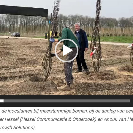
de inoculanten bij meerstammige bomen, bij de aanleg van een 
ther Hessel (Hessel Communicatie & Onderzoek) en Anouk van H
rowth Solutions).