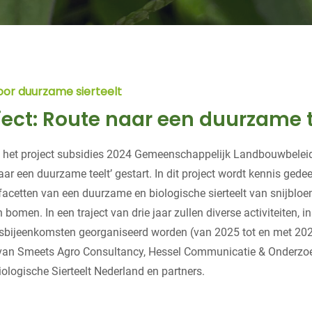
or duurzame sierteelt
ject: Route naar een duurzame t
n het project subsidies 2024 Gemeenschappelijk Landbouwbeleid 
aar een duurzame teelt’ gestart. In dit project wordt kennis gede
 facetten van een duurzame en biologische sierteelt van snijbloe
 bomen. In een traject van drie jaar zullen diverse activiteiten, i
sbijeenkomsten georganiseerd worden (van 2025 tot en met 2027
ef van Smeets Agro Consultancy, Hessel Communicatie & Onderz
ologische Sierteelt Nederland en partners.