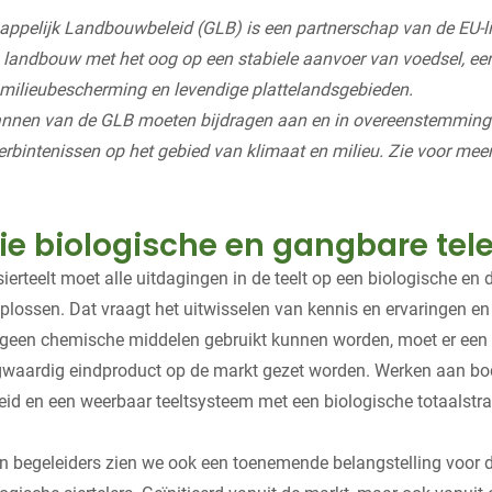
pelijk Landbouwbeleid (GLB) is een partnerschap van de EU-li
landbouw met het oog op een stabiele aanvoer van voedsel, een
 milieubescherming en levendige plattelandsgebieden.
annen van de GLB moeten bijdragen aan en in overeenstemming 
erbintenissen op het gebied van klimaat en milieu. Zie voor meer
tie biologische en gangbare tel
ierteelt moet alle uitdagingen in de teelt op een biologische en
lossen. Dat vraagt het uitwisselen van kennis en ervaringen en 
 geen chemische middelen gebruikt kunnen worden, moet er een
ogwaardig eindproduct op de markt gezet worden. Werken aan b
id en een weerbaar teeltsysteem met een biologische totaalstrat
en begeleiders zien we ook een toenemende belangstelling voor 