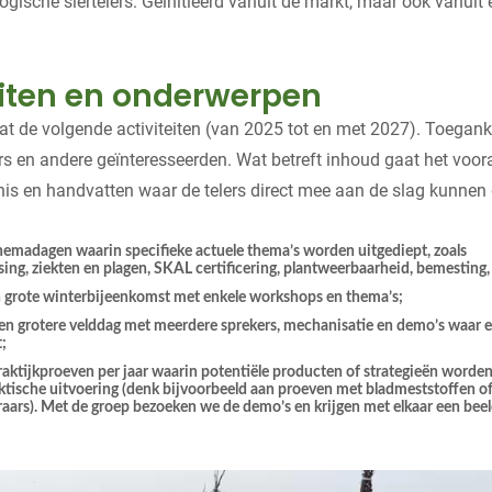
iologische siertelers. Geïnitieerd vanuit de markt, maar ook vanuit 
eiten en onderwerpen
at de volgende activiteiten (van 2025 tot en met 2027). Toeganke
ers en andere geïnteresseerden. Wat betreft inhoud gaat het voor
is en handvatten waar de telers direct mee aan de slag kunnen
 themadagen waarin speciﬁeke actuele thema’s worden uitgediept, zoals
ing, ziekten en plagen, SKAL certiﬁcering, plantweerbaarheid, bemesting
en grote winterbijeenkomst met enkele workshops en thema’s;
n grotere velddag met meerdere sprekers, mechanisatie en demo’s waar 
;
aktijkproeven per jaar waarin potentiële producten of strategieën worden
ktische uitvoering (denk bijvoorbeeld aan proeven met bladmeststoffen o
ars). Met de groep bezoeken we de demo’s en krijgen met elkaar een bee