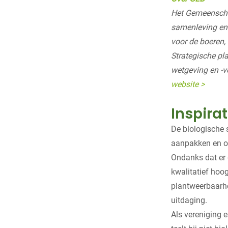
Het Gemeenschap
samenleving en 
voor de boeren,
Strategische pl
wetgeving en -v
website >
Inspira
De biologische s
aanpakken en op
Ondanks dat er
kwalitatief ho
plantweerbaarhe
uitdaging.
Als vereniging 