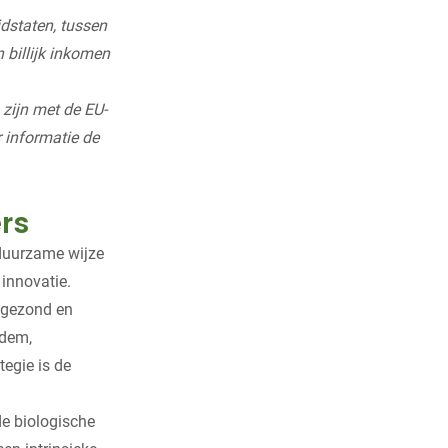
dstaten, tussen
 billijk inkomen
zijn met de EU-
 informatie de
ers
 duurzame wijze
innovatie.
 gezond en
odem,
egie is de
de biologische