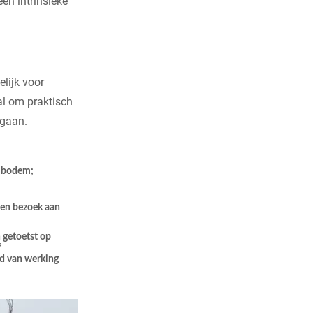
een intrinsieke
lijk voor
al om praktisch
 gaan.
, bodem;
een bezoek aan
 getoetst op
f
ld van werking