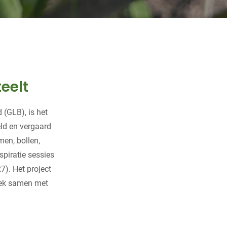
eelt
(GLB), is het
eld en vergaard
men, bollen,
nspiratie sessies
). Het project
oek samen met