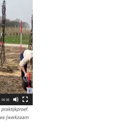
00:36
praktijkproef.
ees (werkzaam