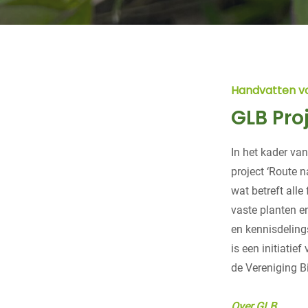
Handvatten vo
GLB Pro
In het kader va
project ‘Route n
wat betreft alle
vaste planten en
en kennisdeling
is een initiati
de Vereniging Bi
Over GLB